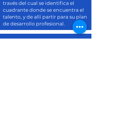
través del cual se identifica el
cuadrante donde se encuentra el
talento, y de allí partir para su plan
de desarrollo profesional.
EFECTIVIDAD
COMERCIAL
Mediante un cuestionario
online, se identifica el nivel de
efectividad comercial en su
relación con las diferentes áreas
con las que interactúa para
llegar a los resultados y se
propone un plan de acción.